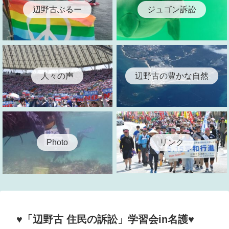
辺野古ぶるー
ジュゴン訴訟
人々の声
辺野古の豊かな自然
リンク
Photo
♥「辺野古 住民の訴訟」学習会in名護♥