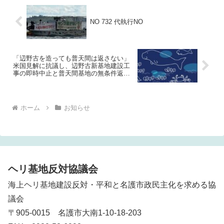
NO 732 代執行NO
「辺野古を造っても普天間は返さない」
米国見解に抗議し、辺野古新基地建設工
事の即時中止と普天間基地の無条件返還
を求める声明
ホーム
お知らせ
ヘリ基地反対協議会
海上ヘリ基地建設反対・平和と名護市政民主化を求める協
議会
〒905-0015 名護市大南1-10-18-203