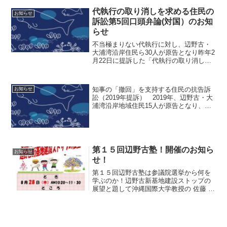
代執行の取り消しを求める住民の
お知らせ
訴訟第5回口頭弁論(対国）のお知
らせ
不当極まりない代執行に対し、辺野古・
大浦湾沿岸住民ら30人が原告となり昨年2
月22日に提訴した「代執行の取り消しを
求める住民の訴訟」は、代執行の性格
上、その当事者が県か国かを明確にさせ
るため、県と国の双方を被告として提
知事の「撤回」を支持する住民の抗告訴
お知らせ
訴。対県の訴訟は、「県...
訟（2019年提訴） 2019年、辺野古・大
浦湾沿岸地域住民15人が原告となり、沖
縄県の「辺野古埋立承認撤回」を取り消
した国土交通大臣の裁決の取り消しを求
めた訴訟は、13回に及ぶ口頭弁論を経
て、前任の平山...
第１５回辺野古塾！開催のお知ら
お知らせ
せ！
第１５回辺野古塾は参議院選挙から何を
学ぶのか！辺野古新基地建設ストップの
展望と題して沖縄国際大学教授の 佐藤 学
先生にお話ししていただきます！ぜひ、
ご参加ください！日時：8月28日（木）
AM 10：20〜11：30場所：シュワブゲー
ト前テ...