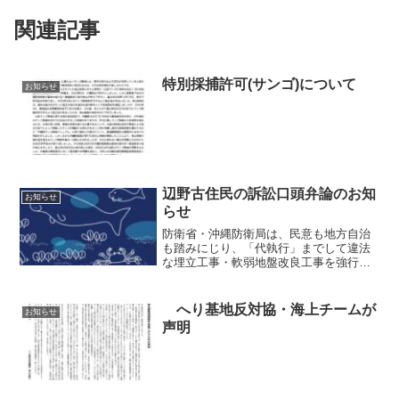
関連記事
特別採捕許可(サンゴ)について
お知らせ
辺野古住民の訴訟口頭弁論のお知
お知らせ
らせ
防衛省・沖縄防衛局は、民意も地方自治
も踏みにじり、「代執行」までして違法
な埋立工事・軟弱地盤改良工事を強行し
ていますが、「希望の海」＝生物多様性
の宝庫を破壊し続ける国家犯罪を許さな
い住民の訴訟は続いています！ あくま
へり基地反対協・海上チームが
お知らせ
でも「原告適格」を否定し...
声明