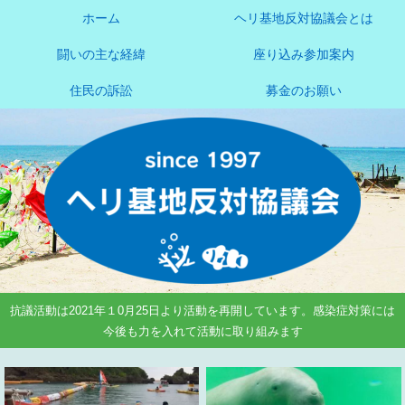
ホーム
ヘリ基地反対協議会とは
闘いの主な経緯
座り込み参加案内
住民の訴訟
募金のお願い
抗議活動は2021年１0月25日より活動を再開しています。感染症対策には
今後も力を入れて活動に取り組みます