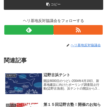
コピー
ヘリ基地反対協議会をフォローする
ヘリ基地反対協議会
関連記事
辺野古浜テント
お知らせ
開設8000日のつどい2004年4月19日、新
基地建設に向けたボーリング調査阻止行
動(辺野古漁港)、浜テントの開設から3月
14日で8000日を迎えます。新基地計画が
リーフ上埋立案から沿岸埋立案に変わ
り、浜テントの役割も、浜テントを取り
巻く風...
第１５回辺野古塾！開催のお知ら
お知らせ