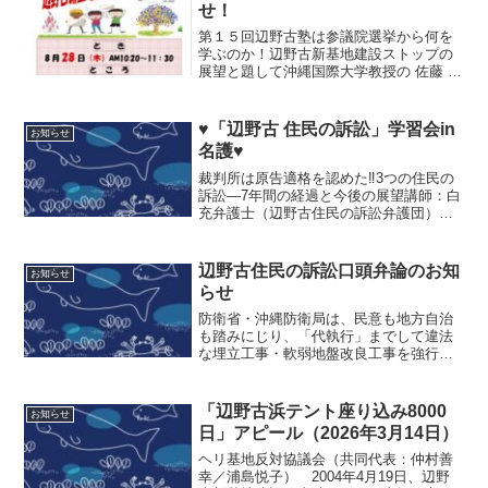
せ！
第１５回辺野古塾は参議院選挙から何を
学ぶのか！辺野古新基地建設ストップの
展望と題して沖縄国際大学教授の 佐藤 学
先生にお話ししていただきます！ぜひ、
ご参加ください！日時：8月28日（木）
AM 10：20〜11：30場所：シュワブゲー
♥「辺野古 住民の訴訟」学習会in
お知らせ
ト前テ...
名護♥
裁判所は原告適格を認めた‼3つの住民の
訴訟―7年間の経過と今後の展望講師：白
充弁護士（辺野古住民の訴訟弁護団）
と き：2月26日(木)18:00～19:30とこ
ろ：21世紀の森体育館第２会議室
主催：ヘリ基地反対協議会／住民の訴訟
辺野古住民の訴訟口頭弁論のお知
お知らせ
原告団...
らせ
防衛省・沖縄防衛局は、民意も地方自治
も踏みにじり、「代執行」までして違法
な埋立工事・軟弱地盤改良工事を強行し
ていますが、「希望の海」＝生物多様性
の宝庫を破壊し続ける国家犯罪を許さな
い住民の訴訟は続いています！ あくま
「辺野古浜テント座り込み8000
お知らせ
でも「原告適格」を否定し...
日」アピール（2026年3月14日）
ヘリ基地反対協議会（共同代表：仲村善
幸／浦島悦子） 2004年4月19日、辺野