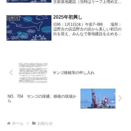
古新基地建設（当時はリーフ上埋め立て
案）に向けた海底ボーリング調査を阻止
するため辺野古漁港隣にテントを張り、
座り込みと海上行動を開始してから本日
2025年初興し
お知らせ
で8000日になり...
日時：1月1日(水）午前7~8時 場所：
辺野古の浜辺野古の浜から美しい初日の
出を迎え、みんなで基地建設を止める確
固たる決意を共有しましょう‼＜プログラ
ム＞ 御願、古典音楽（かぎやで
風、御縁節、辺野喜節）、琉球舞踊（か
ぎやで風、谷茶前）...
サンゴ移植等の申し入れ
NO、704 サンゴの採捕、移植の現場か
ら
ホーム
お知らせ