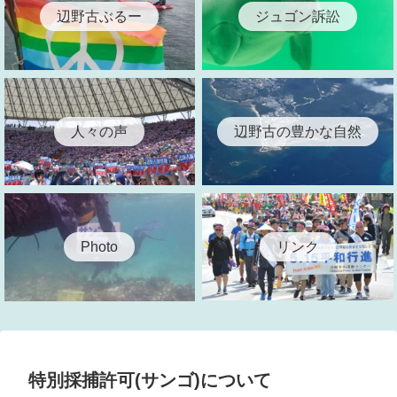
辺野古ぶるー
ジュゴン訴訟
人々の声
辺野古の豊かな自然
リンク
Photo
特別採捕許可(サンゴ)について