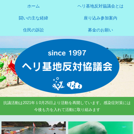
ホーム
ヘリ基地反対協議会とは
闘いの主な経緯
座り込み参加案内
住民の訴訟
募金のお願い
抗議活動は2021年１0月25日より活動を再開しています。感染症対策には
今後も力を入れて活動に取り組みます