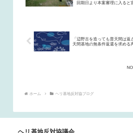
回期日より本案審理に入ると宣
「辺野古を造っても普天間は返
天間基地の無条件返還を求める
ホーム
ヘリ基地反対協ブログ
ヘリ基地反対協議会