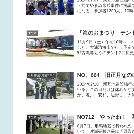
ト前でやまぬ米兵事件に抗議す
になる。参加者1200人。10時
「海のおまつり」テン
未分類
11月9日（土）午前10時～
した。大浦湾海上で行う予定
野古漁港近くのテント2に変更
NO、664 旧正月な
ヘリ基地反対協ブログ
2024/02/10 新基地建
いる。この日だけは休みかな
か、塩川、安和、辺野古、大浦
NO712 やったね！
未分類
8月7日、那覇地裁で行われた
いて、片瀬亮裁判長は「原告