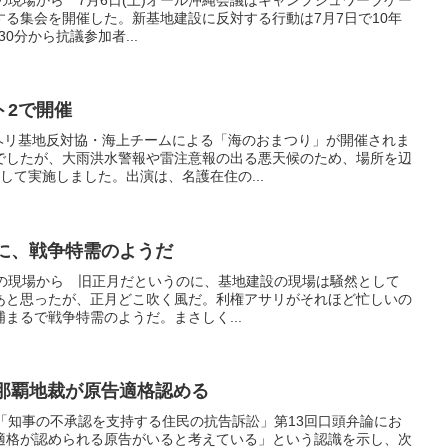
る集会を開催した。新基地建設に反対する行動は7月7日で10年
30分から抗議参加者...
ト2で開催
 ヘリ基地反対協・海上チームによる「海のおまつり」が開催されま
でしたが、大雨洪水警報や雷注意報の出る悪天候のため、場所を辺
して実施しました。出演は、名護在住の...
のに、戦争特需のようだ
設強行の現場から 旧正月だというのに、基地建設の現場は騒然として
あと思ったが、正月どこ吹く風だ。利権アサリがそれほど忙しいの
まるで戦争特需のようだ。まさしく...
 那覇地裁が原告適格認める
「知事の不承認を支持する住民の抗告訴訟」第13回口頭弁論にお
適格が認められる原告がいると考えている」という認識を示し、次