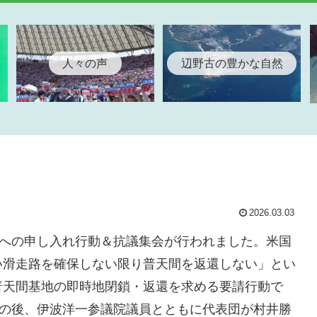
人々の声
辺野古の豊かな自然
2026.03.03
長への申し入れ行動＆抗議集会が行われました。米国
い滑走路を確保しない限り普天間を返還しない」とい
普天間基地の即時地閉鎖・返還を求める要請行動で
会の後、伊波洋一参議院議員とともに代表団が村井勝