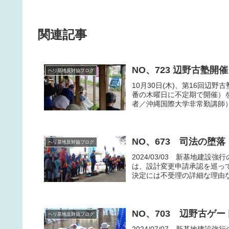
関連記事
NO、723 辺野古塾開催
ヘリ基地反対協ブログ
10月30日(木)、第16回
番の木曜日に不定期で開催）
者／沖縄国際大学非常勤講師）
NO、673 司法の堕落
ヘリ基地反対協ブログ
2024/03/03 新基地
は、設計変更申請承認を巡っ
決定には不受理の詳細な理由な
NO、703 辺野古ゲー
ヘリ基地反対協ブログ
2024/07/07 新基地建