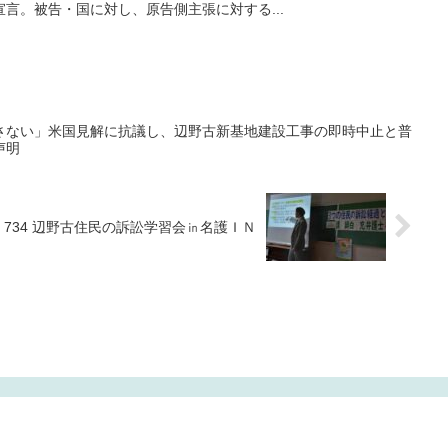
言。被告・国に対し、原告側主張に対する...
さない」米国見解に抗議し、辺野古新基地建設工事の即時中止と普
声明
NO 734 辺野古住民の訴訟学習会㏌名護ＩＮ