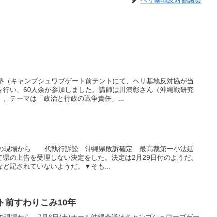
ヘリ基地反対協議会
辺野古塾（キャンプシュワブゲート前テントにて、ヘリ基地反対協が当
を行い、60人余が参加しました。講師は川満彰さん（沖縄戦研究
、テーマは「政治と行政の戦争責任」...
建設強行の現場から 代執行訴訟 沖縄県敗訴確定 最高裁第一小法廷
て県の上告を受理しない決定をした。決定は2月29日付のようだ。
ど記されていないようだ。▼そも...
ト前すわりこみ10年
設強行の現場から 7月6日(土)オール沖縄会議はキャンプシュワーブゲー