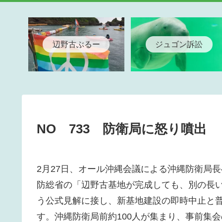
辺野古ぶるー
ジュゴン訴訟
NO 733 防衛局に怒り噴出
2月27日、オール沖縄会議による沖縄防衛局
防総省の「辺野古基地が完成しても、別の長
う公式見解に接し、新基地建設の即時中止と
す。沖縄防衛局前約100人が集まり、事前集