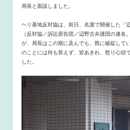
局長と面談しました。
ヘリ基地反対協は、前日、名護で開催した「
（反対協／訴訟原告団／辺野古弁護団の連名。
が、局長はこの期に及んでも、既に破綻して
のことには何も答えず、皆あきれ、怒り心頭
した。