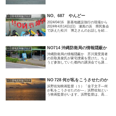
びかけている。しかし、4月1日のタイム
ス報道によると、極東最大の米軍基地の
嘉手納基地の水使用量が昨年12月前年比
20％近く増えた...
NO、687 やんどー
ヘリ基地反対協ブログ
2024/04/16 新基地建設強行の現場から
2024年4月14日(日) 瀬嵩の浜 県民集会
で訴えた松川 博之さんのお話しを紹介
します。はいさい、ぐすーよー、こんに
ちは。今日は玉城デニー知事も参加して
くれて、先ほどは素晴らしい挨拶もして
くれ...
NO714 沖縄防衛局の情報隠蔽か
ヘリ基地反対協ブログ
沖縄防衛局の情報隠蔽か 芥川賞受賞者
の目取真俊氏が家宅捜索を受けた。ちょ
うど参加していた都内の講演会でも講師
からその情報が話された。目取真氏は、
自身のブログ「海鳴りの島から」で辺野
古新基地建設の様子をきれいな写真を入
れながら、みんなに分かり...
NO 728 何が私をこうさせたのか
ヘリ基地反対協ブログ
浜野佐知映画監督（１）「金子文子―何
が私をこうさせたのか―」浜野佐知とい
う映画監督がいます。浜野監督は、高校
時代から映画監督を目指していました。
しかし、映画の現場は男社会だったそう
です。女にはなれない職業と言われてい
ました。そんな逆風の中、...