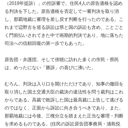
（2019年提訴）」の控訴審で、住民4人の原告適格を認め
る判決を下した。原告適格を否定して一審判決を取り消
し、那覇地裁に審理を差し戻す判断を行ったのである。こ
れまで辺野古を巡る訴訟は県と国の訴訟も含め、ことごと
く門前払いされてきた中で画期的判決であり、地に落ちた
司法への信頼回復の第一歩でもあった。
原告団・弁護団、そして傍聴に訪れた多くの市民・県民
は、めったにない「勝訴」の喜びに沸いた。
むろん、判決は入り口を開けただけであり、知事の撤回を
取り消した国土交通大臣の裁決の違法性を問う裁判はこれ
からである。高裁で敗訴した国は最高裁に上告して逃げる
のではなく、正面から訴訟に向き合うべきであり、また、
那覇地裁には今後、三権分立を踏まえた正当な審理・判断
を求めるものである。(住民の訴訟原告団事務局・浦島悦