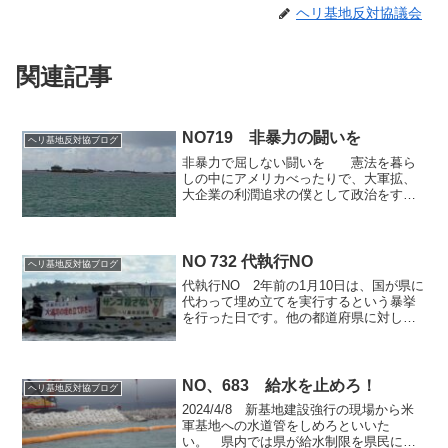
ヘリ基地反対協議会
関連記事
NO719 非暴力の闘いを
ヘリ基地反対協ブログ
非暴力で屈しない闘いを 憲法を暮ら
しの中にアメリカべったりで、大軍拡、
大企業の利潤追求の僕として政治をすす
めている自公政権の中で、庶民の暮らし
はますます苦しくなっている。とりわ
け、沖縄では戦後８０年たった今でも、
憲法のカヤの外に置かれ、イ...
NO 732 代執行NO
ヘリ基地反対協ブログ
代執行NO 2年前の1月10日は、国が県に
代わって埋め立てを実行するという暴挙
を行った日です。他の都道府県に対して
は、地方自治、自己決定権を認めている
のに対し、沖縄県には認めず、国策をゴ
リ押しする代執行です。ヘリ基地反対協
議会・海上行動チー...
NO、683 給水を止めろ！
ヘリ基地反対協ブログ
2024/4/8 新基地建設強行の現場から米
軍基地への水道管をしめろといいた
い。 県内では県が給水制限を県民に呼