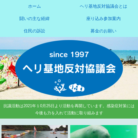
ホーム
ヘリ基地反対協議会とは
闘いの主な経緯
座り込み参加案内
住民の訴訟
募金のお願い
抗議活動は2021年１0月25日より活動を再開しています。感染症対策には
今後も力を入れて活動に取り組みます