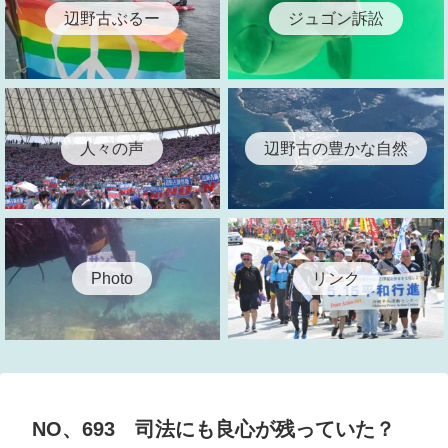
辺野古ぶるー
ジュゴン訴訟
人々の声
辺野古の豊かな自然
リンク
Photo
NO、693 司法にも良心が残っていた？