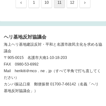
前
次
1
10
11
12
へ
へ
ヘリ基地反対協議会
海上ヘリ基地建設反対・平和と名護市政民主化を求める協
議会
〒905-0015 名護市大南1-10-18-203
FAX 0980-53-6992
Mail herikiti＠mco．ne．jp（すべて半角で打ち直してく
ださい）
カンパ振込口座 郵便振替 01700-7-66142（名義「ヘリ
基地反対協議会」）