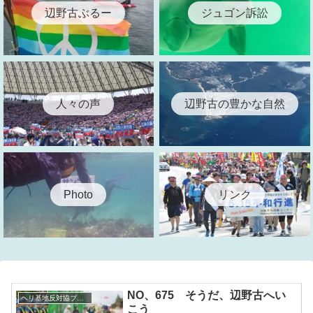
辺野古ぶるー
ジュゴン訴訟
人々の声
辺野古の豊かな自然
リンク
Photo
NO、675 そうだ、辺野古へい
ヘリ基地反対協ブログ
こう