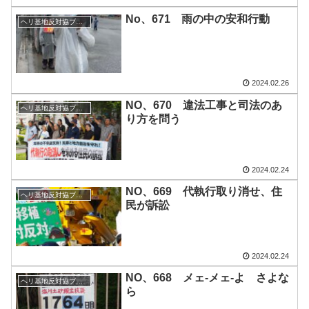
No、671 雨の中の安和行動
ヘリ基地反対協ブログ
2024.02.26
NO、670 違法工事と司法のあ
ヘリ基地反対協ブログ
り方を問う
2024.02.24
NO、669 代執行取り消せ、住
ヘリ基地反対協ブログ
民が訴訟
2024.02.24
NO、668 メェ-メェ-よ さよな
ヘリ基地反対協ブログ
ら