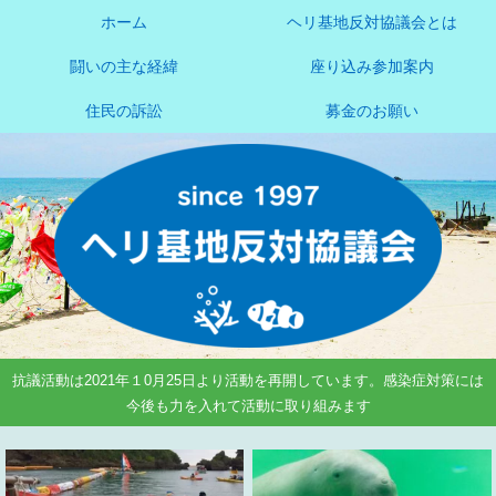
ホーム
ヘリ基地反対協議会とは
闘いの主な経緯
座り込み参加案内
住民の訴訟
募金のお願い
抗議活動は2021年１0月25日より活動を再開しています。感染症対策には
今後も力を入れて活動に取り組みます