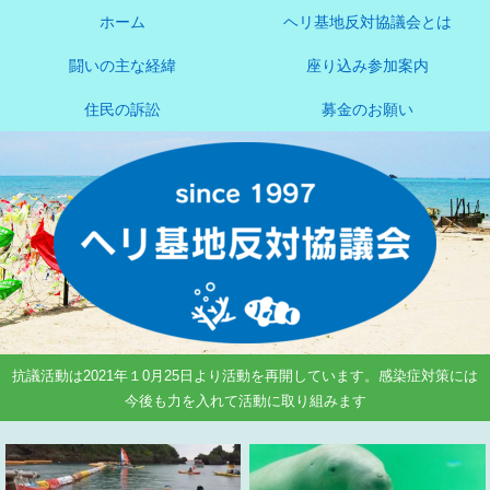
ホーム
ヘリ基地反対協議会とは
闘いの主な経緯
座り込み参加案内
住民の訴訟
募金のお願い
抗議活動は2021年１0月25日より活動を再開しています。感染症対策には
今後も力を入れて活動に取り組みます