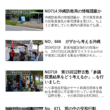
NO714 沖縄防衛局の情報隠蔽か
ヘリ基地反対協ブログ
沖縄防衛局の情報隠蔽か 芥川賞受賞者
の目取真俊氏が家宅捜索を受けた。ちょ
うど参加していた都内の講演会でも講師
からその情報が話された。目取真氏は、
自身のブログ「海鳴りの島から」で辺野
古新基地建設の様子をきれいな写真を入
れながら、みんなに分かり...
NO、666 ガザから考える沖縄
ヘリ基地反対協ブログ
2024/02/18 新基地建設強行の現場か
ら 2月17日(土)名護市でイスラエルのカ
ザ侵攻に抗議する集会が開催された。約
50人が参加した。主催はヘリ基地反対
協・海上チームだ。常日頃辺野古の現場
で闘っているものとして、イスラエルの
ジェノサイ...
NO718 第15回辺野古塾「参議
ヘリ基地反対協ブログ
院選結果をどう考えるか」…を行
いました
ヘリ基地反対協がゲート前責任団体を務
める木曜日に不定期で行っている学習会
「辺野古塾」。その第15回を8月28日、佐
藤学・沖縄国際大学教授を講師にお迎え
して行いました。1回目と2回目の作業車
両搬入の間の1時間余という限られた時間
No、671 雨の中の安和行動
ヘリ基地反対協ブログ