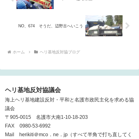
NO、674 そうだ、辺野古へいこう
ホーム
ヘリ基地反対協ブログ
ヘリ基地反対協議会
海上ヘリ基地建設反対・平和と名護市政民主化を求める協
議会
〒905-0015 名護市大南1-10-18-203
FAX 0980-53-6992
Mail herikiti＠mco．ne．jp（すべて半角で打ち直してく