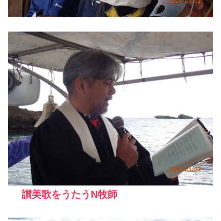
讃美歌をうたうN牧師