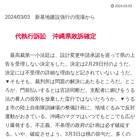
2024.03.03
2024/03/03 新基地建設強行の現場から
代執行訴訟 沖縄県敗訴確定
最高裁第一小法廷は、設計変更申請承認を巡って県の上
告を受理しない決定をした。決定は2月29日付のようだ。
決定には不受理の詳細な理由など記されていないようだ。
▼そもそも、裁判所は問題の解決にあたるところだ。とこ
ろが、門前払いするとは言語同断だ。支配者に媚びをうる
法の番人の役割を放棄した蛮行ではないだろうか。▼うる
ま市の陸上自衛隊訓練場の整備計画に、地域ぐるみで反対
運動がおきている。沖縄のマグマはいつでもどこでも広が
り爆発する。不正義、不条理の政府の計画は必ず破綻す
る。いや、破綻させよう。3月3日は桃の節句だ。多くの