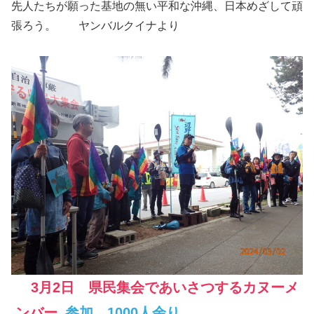
先人たちが願った基地の無い平和な沖縄、日本めざして頑
張ろう。 ヤンバルクイナより
3月2日 県民集会であいさつするカヌーメ
ンバー
参加 1000人余り