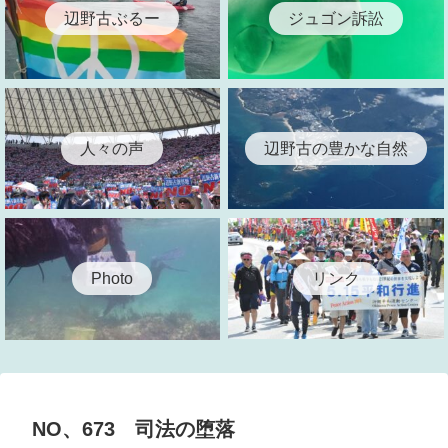
辺野古ぶるー
ジュゴン訴訟
人々の声
辺野古の豊かな自然
リンク
Photo
NO、673 司法の堕落