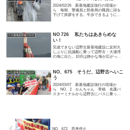
ではありました...
2024/02/26 新基地建設強行の現場か
ら 毎朝、警備員と防衛局の職員に頭を
下げて挨拶をする。牛歩できるように頭
を下げる。この頃は笑顔でうなずいて軽
く手をあげる運転手もいる。警備員も注
意を促す声がやさしくなった。皆さんは
政府の犠牲者なの...
NO 726 私たちはあきらめな
ヘリ基地反対協ブログ
い！
完成できない辺野古新基地建設に反対久
しぶりに抗議船に乗って辺野古・大浦湾
の海に出た。10月は静かな海が広がって
いたが、SCP船が戻ってきて大浦湾がか
なり狭く、騒々しい雰囲気になってしま
っていた。まだ稼働はしていないように
NO、675 そうだ、辺野古へいこ
ヘリ基地反対協ブログ
見えるが、6基のSC...
う
2024/03/07 新基地建設強行の現場か
ら NO、2 かんちゃん 寄稿 名護バ
スターミナルから辺野古にバスに乗っ
て、ゲート前の座り込みに参加しまし
た。誰も知り合いがいなかったので、ゲ
ート前テントの端のほうに座り、時間に
なるとみんなと同じ...
NO、672 思考停止