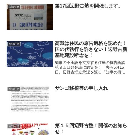
第17回辺野古塾を開催します。
お知らせ
高裁は住民の原告適格を認めた！
お知らせ
国の代執行を許さない！辺野古新
基地建設断念を！
知事の不承認を支持する住民の抗告訴訟
第８回口頭弁論に結集を！ 去る5月15
日、辺野古埋立承認を巡る「知事の撤回
を支持する住民の抗告訴訟(2019年提
訴)」控訴審で、福岡高裁那覇支部(三浦隆
志裁判長)は、4人の住民の原告適格を認
サンゴ移植等の申し入れ
お知らせ
める判決を下し...
第１５回辺野古塾！開催のお知ら
お知らせ
せ！