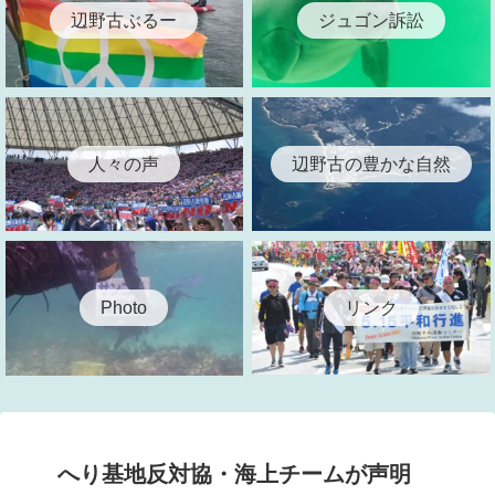
辺野古ぶるー
ジュゴン訴訟
人々の声
辺野古の豊かな自然
リンク
Photo
へり基地反対協・海上チームが声明