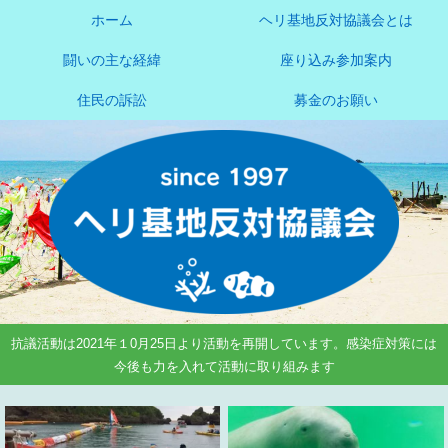
ホーム
ヘリ基地反対協議会とは
闘いの主な経緯
座り込み参加案内
住民の訴訟
募金のお願い
抗議活動は2021年１0月25日より活動を再開しています。感染症対策には
今後も力を入れて活動に取り組みます