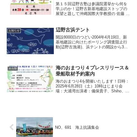
第１５回辺野古塾は参議院選挙から何を
学ぶのか！辺野古新基地建設ストップの
展望と題して沖縄国際大学教授の 佐藤 学
先生にお話ししていただきます！ぜひ、
ご参加ください！日時：8月28日（木）
AM 10：20〜11：30場所：シュワブゲー
辺野古浜テント
お知らせ
ト前テ...
開設8000日のつどい2004年4月19日、新
基地建設に向けたボーリング調査阻止行
動(辺野古漁港)、浜テントの開設から3月
14日で8000日を迎えます。新基地計画が
リーフ上埋立案から沿岸埋立案に変わ
り、浜テントの役割も、浜テントを取り
巻く風...
海のおまつり４プレスリリース＆
未分類
乗船取材予約案内
海のおまつり4を開催いたします！日時：
2025年6月28日（土）10時はじまり会
場：大浦湾出演者：儀保貴子、Shiho、辺
野古ぶるーより ペッキwithイリ参加者：
海上行動チーム・抗議船乗船者※ 乗船の
お申し込み：080（6494）4915...
NO、691 海上抗議集会